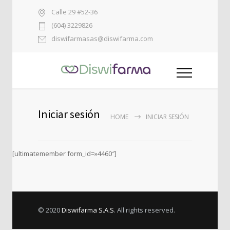
Calle 29 #52-36
(604) 3229826
diswifarmasas@diswifarma.com
Iniciar sesión
HOME
INICIAR SESIÓN
[ultimatemember form_id=»4460″]
© 2020
Diswifarma S.A.S
. All rights reserved.