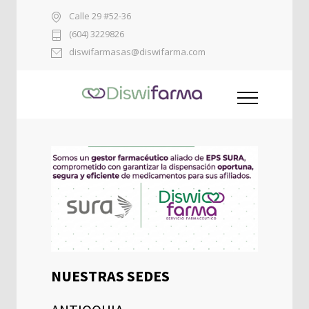
Calle 29 #52-36
(604) 3229826
diswifarmasas@diswifarma.com
NUESTRAS SEDES